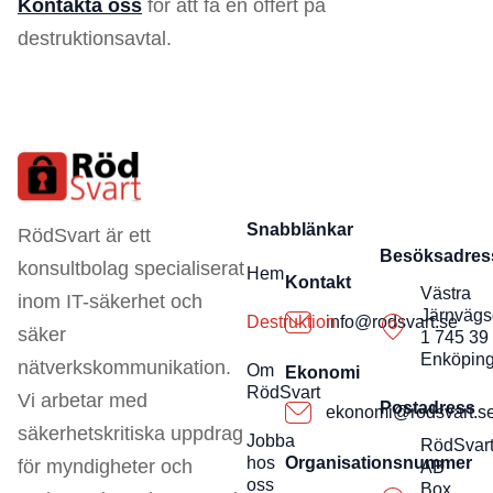
Kontakta oss
för att få en offert på
destruktionsavtal.
Snabblänkar
RödSvart är ett
Besöksadres
konsultbolag specialiserat
Hem
Kontakt
Västra
inom IT-säkerhet och
Järnvägs
Destruktion
info@rodsvart.se
säker
1 745 39
Enköpin
nätverkskommunikation.
Om
Ekonomi
RödSvart
Vi arbetar med
Postadress
ekonomi@rodsvart.s
säkerhetskritiska uppdrag
Jobba
RödSvar
hos
Organisationsnummer
för myndigheter och
AB
oss
Box